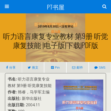
PT书屋
2019年8月30日 • 没有评论
听力语言康复专业教材 第9册 听觉
康复技能 |电子版|下载|PDF版
分享
推文
Pin
邮件
SMS
书名:
听力语言康复专业
教材 第9册 听觉康复技能
作者:
韩睿，马学军主编
出版社:
新华出版社
出版日期:
2004.11