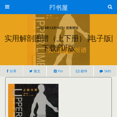
PT书屋
2016年12月16日 • 没有评论
实用解剖图谱（上下册） |电子版|
下载|PDF版
分享
推文
Pin
邮件
SMS