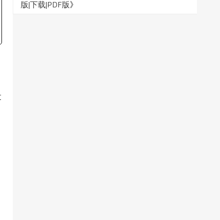
版|下载|PDF版
》
过