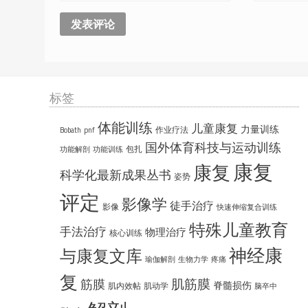
标签
体能训练
儿童康复
力量训练
作业疗法
Bobath
pnf
国外体育科技与运动训练
包扎
功能解剖
功能训练
康复
康复
科学化最新成果丛书
姿势
评定
影像学
徒手治疗
影像
快速伸缩复合训练
特殊儿童教育
手法治疗
物理治疗
核心训练
神经康
与康复文库
瑜伽解剖
生物力学
疼痛
复
肌筋膜
筋膜
脊髓损伤
肌内效帖
肌动学
脑卒中