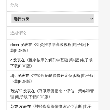
分类
分
类
近期评论
elmer
发表在《
针灸推拿学高级教程 |电子版|下
载|PDF版
》
c
发表在《
推拿按摩的解剖学基础 第6版 |电子版|
下载|PDF版
》
alljs
发表在《
神经疾病影像快速定位诊断 |电子版|
下载|PDF版
》
范洪军
发表在《
呼吸康复指南：评估、策略和管
理 |电子版|下载|PDF版
》
苏亦
发表在《
神经疾病影像快速定位诊断 |电子