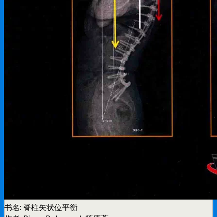
书名:
脊柱矢状位平衡