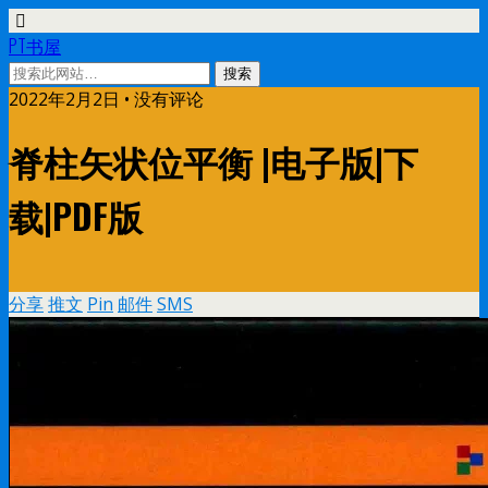
PT书屋
2022年2月2日 • 没有评论
脊柱矢状位平衡 |电子版|下
载|PDF版
分享
推文
Pin
邮件
SMS