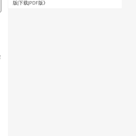
版|下载|PDF版
》
、
室