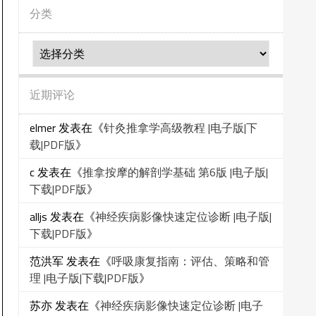
分类
分
类
近期评论
elmer
发表在《
针灸推拿学高级教程 |电子版|下
载|PDF版
》
c
发表在《
推拿按摩的解剖学基础 第6版 |电子版|
下载|PDF版
》
alljs
发表在《
神经疾病影像快速定位诊断 |电子版|
下载|PDF版
》
范洪军
发表在《
呼吸康复指南：评估、策略和管
理 |电子版|下载|PDF版
》
苏亦
发表在《
神经疾病影像快速定位诊断 |电子