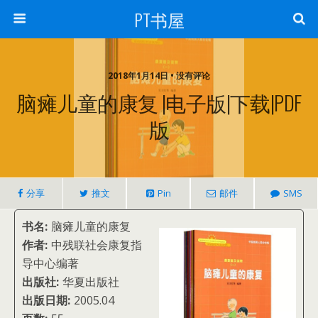
PT书屋
2018年1月14日 • 没有评论
脑瘫儿童的康复 |电子版|下载|PDF
版
分享
推文
Pin
邮件
SMS
书名:
脑瘫儿童的康复
作者:
中残联社会康复指
导中心编著
出版社:
华夏出版社
出版日期:
2005.04