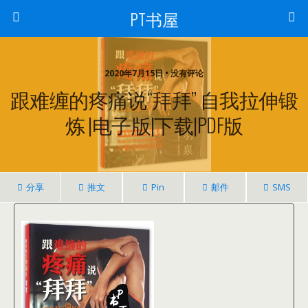
PT书屋
2020年7月15日 • 没有评论
跟难缠的疼痛说“拜拜” 自我拉伸锻
炼 |电子版|下载|PDF版
分享
推文
Pin
邮件
SMS