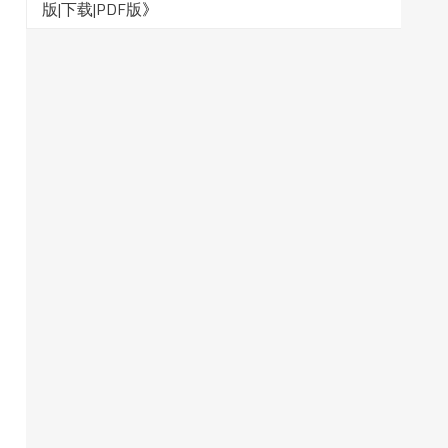
版|下载|PDF版
》