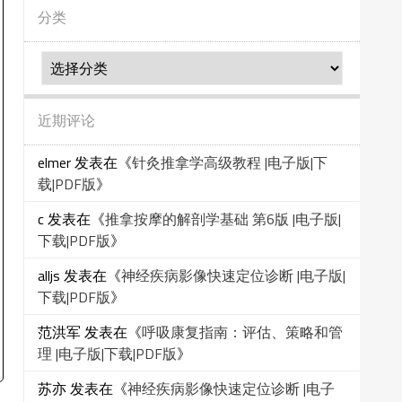
分类
分
类
近期评论
elmer
发表在《
针灸推拿学高级教程 |电子版|下
载|PDF版
》
c
发表在《
推拿按摩的解剖学基础 第6版 |电子版|
下载|PDF版
》
alljs
发表在《
神经疾病影像快速定位诊断 |电子版|
下载|PDF版
》
范洪军
发表在《
呼吸康复指南：评估、策略和管
理 |电子版|下载|PDF版
》
苏亦
发表在《
神经疾病影像快速定位诊断 |电子