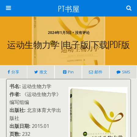
PT书屋
2024年1月5日 • 没有评论
运动生物力学 |电子版|下载|PDF版
分享
推文
Pin
邮件
SMS
书名:
运动生物力学
作者:
《运动生物力学》
编写组编
出版社:
北京体育大学出
版社
出版日期:
2015.01
页数:
232