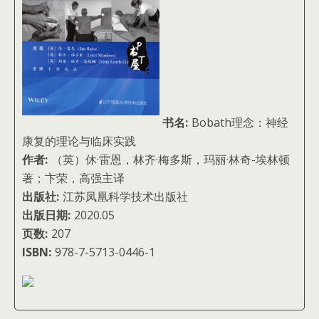
书名:
Bobath理念：神经
康复的理论与临床实践
作者:
（英）休·雷恩，林齐·梅多斯，玛丽·林奇-埃林顿
著；卞荣，高强主译
出版社:
江苏凤凰科学技术出版社
出版日期:
2020.05
页数:
207
ISBN:
978-7-5713-0446-1