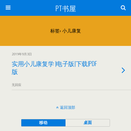
PT书屋
标签› 小儿康复
2019年9月3日
实用小儿康复学 |电子版|下载|PDF
版
无回应
返回顶部
移动
桌面