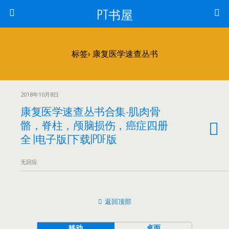
PT书屋
标签› 康复医学速查丛书
2018年10月8日
康复医学速查丛书合集-肌肉骨
骼，脊柱，颅脑损伤，癌症四册
全 |电子版|下载|PDF版
无回应
返回顶部
移动
桌面