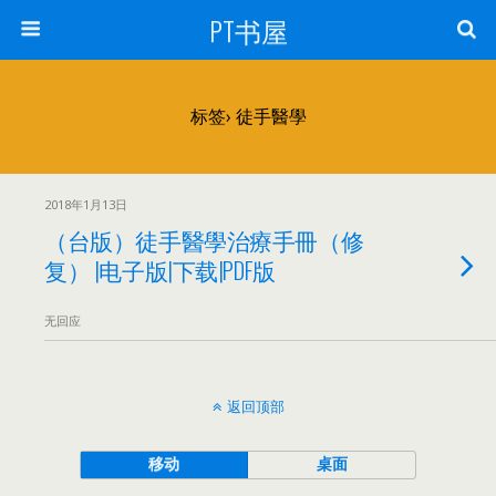
PT书屋
标签› 徒手醫學
2018年1月13日
（台版）徒手醫學治療手冊（修
复） |电子版|下载|PDF版
无回应
返回顶部
移动
桌面