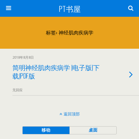
PT书屋
标签› 神经肌肉疾病学
2018年8月8日
简明神经肌肉疾病学 |电子版|下
载|PDF版
无回应
返回顶部
移动
桌面