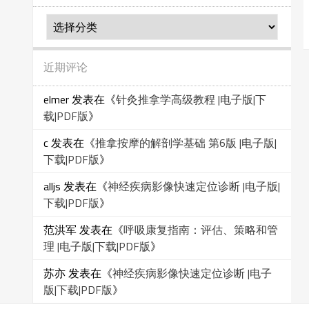
分
类
近期评论
elmer
发表在《
针灸推拿学高级教程 |电子版|下
载|PDF版
》
c
发表在《
推拿按摩的解剖学基础 第6版 |电子版|
下载|PDF版
》
alljs
发表在《
神经疾病影像快速定位诊断 |电子版|
下载|PDF版
》
范洪军
发表在《
呼吸康复指南：评估、策略和管
理 |电子版|下载|PDF版
》
苏亦
发表在《
神经疾病影像快速定位诊断 |电子
版|下载|PDF版
》