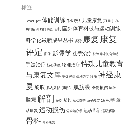
标签
体能训练
儿童康复
力量训练
作业疗法
Bobath
pnf
国外体育科技与运动训练
包扎
功能解剖
功能训练
康复
康复
科学化最新成果丛书
姿势
评定
影像学
徒手治疗
影像
快速伸缩复合训练
特殊儿童教育
手法治疗
物理治疗
核心训练
神经康
与康复文库
瑜伽解剖
生物力学
疼痛
复
肌筋膜
筋膜
脊髓损伤
肌内效帖
肌动学
脑卒中
解剖
脑瘫
运动学
贴扎
运
触诊
运动医学
运动处方
运动损伤
动康复
运动营养
运动解剖
运动治疗学
骨科
骨科康复