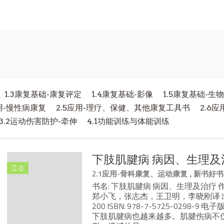
1.3康复基础-康复评定
1.4康复基础-影像
1.5康复基础-生
应用-慢性病康复
2.5应用-理疗、保健、其他康复工具书
2.6
3.2运动伤害防护-牵伸
4.1功能训练与体能训练
下肢肌腱病 病因、生理及治
0
,
2.1应用-骨科康复、运动康复
新书好书
书名: 下肢肌腱病 病因、生理及治疗 
郑小飞，张志杰，王卫明，李晓刚译 出版社
200 ISBN: 978-7-5725-02
下肢肌腱病也越来越多。肌腱伤病不