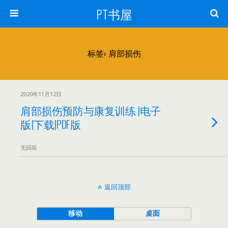
PT书屋
标签› 肩部损伤
2020年11月12日
肩部损伤预防与康复训练 |电子
版|下载|PDF版
无回应
返回顶部
移动
桌面