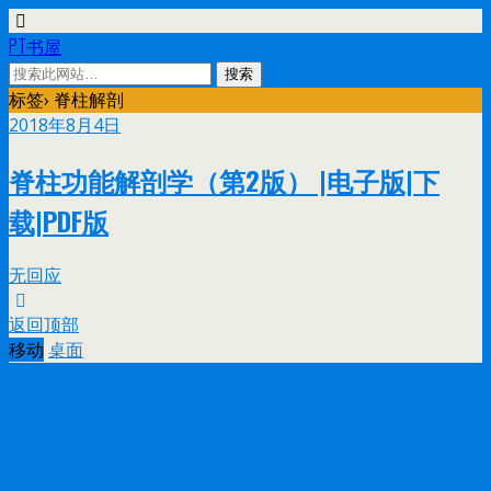
PT书屋
标签› 脊柱解剖
2018年8月4日
脊柱功能解剖学（第2版） |电子版|下
载|PDF版
无回应
返回顶部
移动
桌面