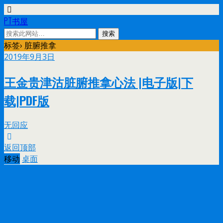
PT书屋
标签› 脏腑推拿
2019年9月3日
王金贵津沽脏腑推拿心法 |电子版|下
载|PDF版
无回应
返回顶部
移动
桌面