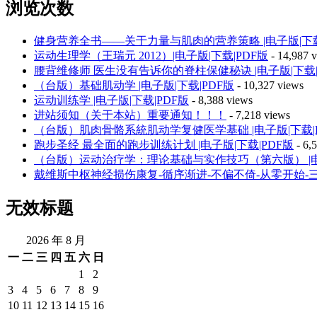
浏览次数
健身营养全书——关于力量与肌肉的营养策略 |电子版|下载
运动生理学（王瑞元 2012）|电子版|下载|PDF版
- 14,987 
腰背维修师 医生没有告诉你的脊柱保健秘诀 |电子版|下载|
（台版）基础肌动学 |电子版|下载|PDF版
- 10,327 views
运动训练学 |电子版|下载|PDF版
- 8,388 views
进站须知（关于本站）重要通知！！！
- 7,218 views
（台版）肌肉骨骼系統肌动学复健医学基础 |电子版|下载|
跑步圣经 最全面的跑步训练计划 |电子版|下载|PDF版
- 6,
（台版）运动治疗学：理论基础与实作技巧（第六版） |电子
戴维斯中枢神经损伤康复-循序渐进-不偏不倚-从零开始-三部
无效标题
2026 年 8 月
一
二
三
四
五
六
日
1
2
3
4
5
6
7
8
9
10
11
12
13
14
15
16