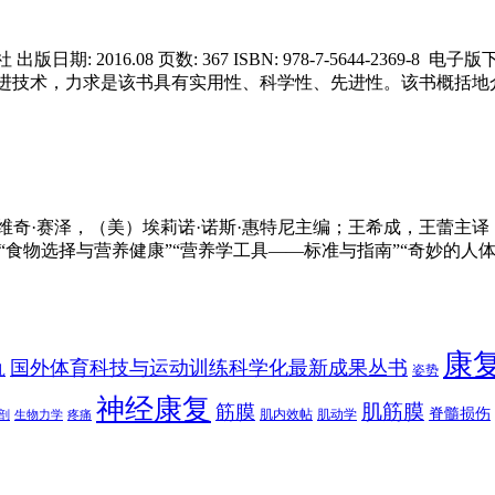
日期: 2016.08 页数: 367 ISBN: 978-7-5644-23
进技术，力求是该书具有实用性、科学性、先进性。该书概括地
奇·赛泽，（美）埃莉诺·诺斯·惠特尼主编；王希成，王蕾主译 出版社: 清华大
要内容包括“食物选择与营养健康”“营养学工具——标准与指南”“奇妙
康
国外体育科技与运动训练科学化最新成果丛书
扎
姿势
神经康复
肌筋膜
筋膜
脊髓损伤
肌内效帖
肌动学
剖
生物力学
疼痛