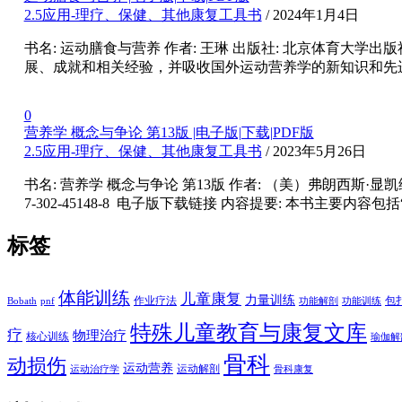
2.5应用-理疗、保健、其他康复工具书
/ 2024年1月4日
书名: 运动膳食与营养 作者: 王琳 出版社: 北京体育大学出版社 出版
展、成就和相关经验，并吸收国外运动营养学的新知识和先
0
营养学 概念与争论 第13版 |电子版|下载|PDF版
2.5应用-理疗、保健、其他康复工具书
/ 2023年5月26日
书名: 营养学 概念与争论 第13版 作者: （美）弗朗西斯·显凯维
7-302-45148-8 电子版下载链接 内容提要: 本书主
标签
体能训练
儿童康复
力量训练
作业疗法
包
Bobath
pnf
功能解剖
功能训练
特殊儿童教育与康复文库
疗
物理治疗
核心训练
瑜伽解
骨科
动损伤
运动营养
运动解剖
运动治疗学
骨科康复