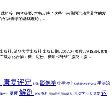
69-8 电子版下载链接 内容提要: 本书反映了这些年来我国运动营养学的发
介绍营养学的基础理论，…
学出版社 出版日期: 2017.04 页数: 79 ISBN: 978-
的人体”“碳水化合物：糖、淀粉、糖原和纤维”“脂类：脂…
康复评定
复
影像学
手法治
徒手治疗
影像
快速伸缩复合训练
解剖
运
脑瘫
运动学
贴扎
运动康复
脑卒中
触诊
运动医学
运动处方