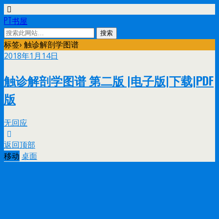
PT书屋
标签› 触诊解剖学图谱
2018年1月14日
触诊解剖学图谱 第二版 |电子版|下载|PDF
版
无回应
返回顶部
移动
桌面