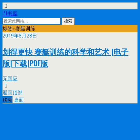
PT书屋
标签› 赛艇训练
2019年8月28日
划得更快 赛艇训练的科学和艺术 |电子
版|下载|PDF版
无回应
返回顶部
移动
桌面