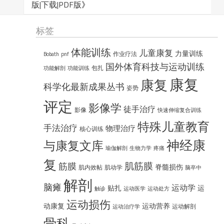
版|下载|PDF版
》
标签
体能训练
儿童康复
力量训练
作业疗法
Bobath
pnf
国外体育科技与运动训练
包扎
功能解剖
功能训练
康复
康复
科学化最新成果丛书
姿势
评定
影像学
徒手治疗
影像
快速伸缩复合训练
特殊儿童教育
手法治疗
物理治疗
核心训练
神经康
与康复文库
瑜伽解剖
生物力学
疼痛
复
肌筋膜
筋膜
脊髓损伤
肌内效帖
肌动学
脑卒中
解剖
脑瘫
运动学
贴扎
运
触诊
运动医学
运动处方
运动损伤
动康复
运动营养
运动解剖
运动治疗学
骨科