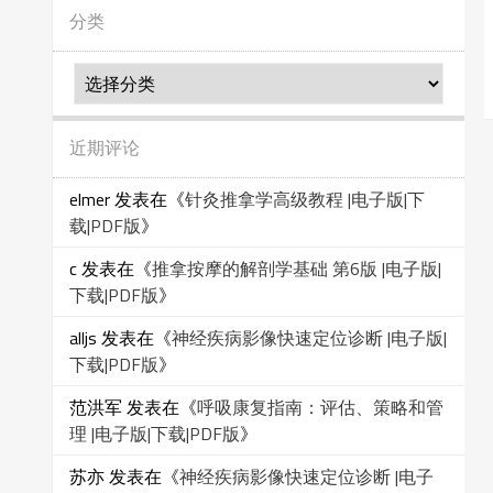
分类
分
类
近期评论
elmer
发表在《
针灸推拿学高级教程 |电子版|下
载|PDF版
》
c
发表在《
推拿按摩的解剖学基础 第6版 |电子版|
下载|PDF版
》
alljs
发表在《
神经疾病影像快速定位诊断 |电子版|
下载|PDF版
》
范洪军
发表在《
呼吸康复指南：评估、策略和管
理 |电子版|下载|PDF版
》
苏亦
发表在《
神经疾病影像快速定位诊断 |电子