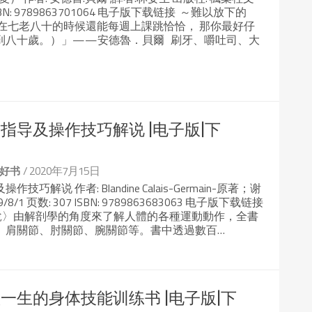
 ISBN: 9789863701064 电子版下载链接 ～難以放下的
在七老八十的時候還能每週上課跳恰恰， 那你最好仔
到八十歲。）」——安德魯．貝爾 刷牙、嚼吐司、大
指导及操作技巧解说 |电子版|下
/ 2020年7月15日
好书
解说 作者: Blandine Calais-Germain-原著；谢
/1 页数: 307 ISBN: 9789863683063 电子版下载链接
說〉由解剖學的角度來了解人體的各種運動動作，全書
、肩關節、肘關節、腕關節等。書中透過數百…
一生的身体技能训练书 |电子版|下