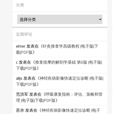
分类
分
类
近期评论
elmer
发表在《
针灸推拿学高级教程 |电子版|下
载|PDF版
》
c
发表在《
推拿按摩的解剖学基础 第6版 |电子版|
下载|PDF版
》
alljs
发表在《
神经疾病影像快速定位诊断 |电子版|
下载|PDF版
》
范洪军
发表在《
呼吸康复指南：评估、策略和管
理 |电子版|下载|PDF版
》
苏亦
发表在《
神经疾病影像快速定位诊断 |电子