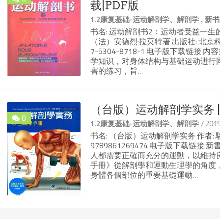
载|PDF版
,
1.2康复基础-运动解剖学、解剖学
新书
书名: 运动解剖书2：运动者受益一生
（法）安德烈·拉莫特著 出版社: 北京科学技术出
7-5304-8718-1 电子版下载链
学知识，对身体结构与基础运动进行
害的练习，旨…
（台版）运动解剖学实务 |
0
/ 20
1.2康复基础-运动解剖学、解剖学
书名: （台版）运动解剖学实务 作者: 駱明瑤 
9789861269474 电子版下载
人都需要正確而充分的運動，以維持
手冊》從解剖學和運動生理學的角度
身體各個部位的重要基礎運動…