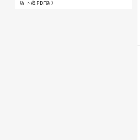
版|下载|PDF版
》