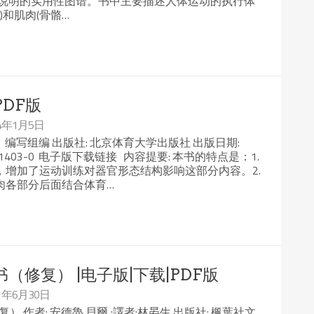
字说明的实用性图谱。书中主要描述人体运动的执行体
)和肌肉(骨骼…
PDF版
24年1月5日
》编写组编 出版社: 北京体育大学出版社 出版日期:
7-5644-1403-0 电子版下载链接 内容提要: 本书的特点是：1.
增加了运动训练对器官形态结构影响这部分内容。2.
肉各部分后面结合体育…
修复） |电子版|下载|PDF版
21年6月30日
 作者: 安德魯.貝爾 ;譯者:林晏生 出版社: 楓葉社文