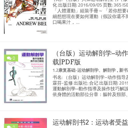
化 出版日期: 2016/09/05 页数: 365
「人體運動」組裝手冊～ 「若你想要
細想想現在要如何運動（假設你還不
口喝果汁， …
（台版）运动解剖学–动作
0
载|PDF版
,
1.2康复基础-运动解剖学、解剖学
新书
书名: （台版）运动解剖学–动作指导及操作技巧
霖芬-监修 出版社: 合记 出版日期: 2019/8
運動解剖學─動作指導及操作技巧解
依身體的活動部位分章：軀幹及頸部
运动解剖书2：运动者受益
0