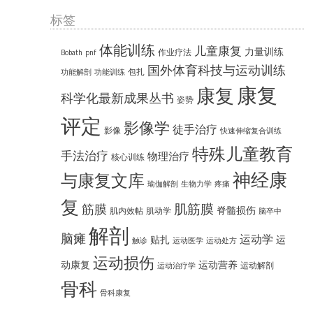
标签
体能训练
儿童康复
力量训练
作业疗法
Bobath
pnf
国外体育科技与运动训练
包扎
功能解剖
功能训练
康复
康复
科学化最新成果丛书
姿势
评定
影像学
徒手治疗
影像
快速伸缩复合训练
特殊儿童教育
手法治疗
物理治疗
核心训练
神经康
与康复文库
瑜伽解剖
生物力学
疼痛
复
肌筋膜
筋膜
脊髓损伤
肌内效帖
肌动学
脑卒中
解剖
脑瘫
运动学
贴扎
运
触诊
运动医学
运动处方
运动损伤
动康复
运动营养
运动解剖
运动治疗学
骨科
骨科康复