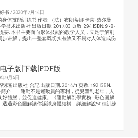
/ 2020年7月14日
好书
的身体技能训练书 作者: （法）布朗蒂娜·卡莱-热尔曼，
版社 出版日期: 2017.03 页数: 294 ISBN: 978-
接 内容提要: 本书主要面向形体技能的教学人员，立足于解剖
同步讲解，提出一整套既切实有效又不易对人体造成伤
电子版|下载|PDF版
19年9月4日
出版社: 合記 出版日期: 2014/1 页数: 192 ISBN:
链接 新書簡介 運動不是運動員的專利，從兒童到老年，人
良好體態，並促進健康。《運動解剖學實務─彩色圖解
，透過彩色圖解讓你認識身體結構，詳細解說50種訓練