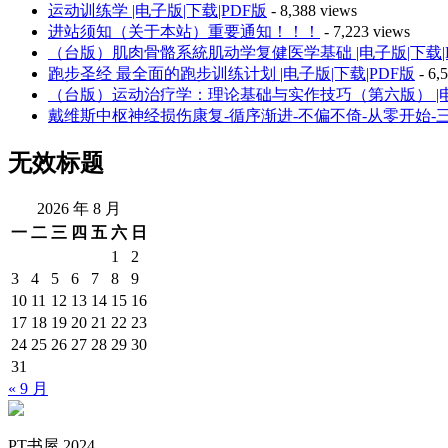
运动训练学 |电子版|下载|PDF版
- 8,388 views
进站须知（关于本站）重要通知！！！
- 7,223 views
（台版）肌肉骨骼系統肌动学复健医学基础 |电子版|下载|
跑步圣经 最全面的跑步训练计划 |电子版|下载|PDF版
- 6,
（台版）运动治疗学：理论基础与实作技巧（第六版） |电子
戴维斯中枢神经损伤康复-循序渐进-不偏不倚-从零开始-三部
无效标题
2026 年 8 月
一
二
三
四
五
六
日
1
2
3
4
5
6
7
8
9
10
11
12
13
14
15
16
17
18
19
20
21
22
23
24
25
26
27
28
29
30
31
« 9 月
PT书屋 2024