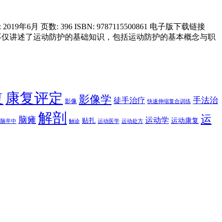
 页数: 396 ISBN: 9787115500861 电子版下载链接
不仅讲述了运动防护的基础知识，包括运动防护的基本概念与职
康复评定
复
影像学
手法治
徒手治疗
影像
快速伸缩复合训练
解剖
运
脑瘫
运动学
贴扎
运动康复
脑卒中
触诊
运动医学
运动处方