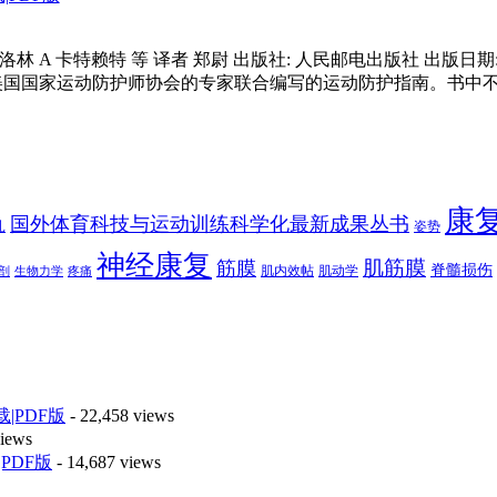
特赖特 等 译者 郑尉 出版社: 人民邮电出版社 出版日期: 2019年6月
美国国家运动防护师协会的专家联合编写的运动防护指南。书中
康
国外体育科技与运动训练科学化最新成果丛书
扎
姿势
神经康复
肌筋膜
筋膜
脊髓损伤
肌内效帖
肌动学
剖
生物力学
疼痛
|PDF版
- 22,458 views
views
PDF版
- 14,687 views