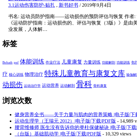
3.1运动伤害防护-贴扎
,
新书好书
/ 2019年9月4日
书名: 运动员防护指南——运动损伤的预防评估与恢复 作者: 洛林 A 卡
《运动防护指南：运动损伤的、评估与恢复（3版）》是由
业发展，人体解…
标签
体能训练
儿童康复
力量训练
作业疗法
包
Bobath
pnf
功能解剖
功能训练
特殊儿童教育与康复文库
疗
物理治疗
核心训练
瑜伽解
骨科
动损伤
运动营养
运动解剖
运动治疗学
骨科康复
浏览次数
健身营养全书——关于力量与肌肉的营养策略 |电子版|下载
运动生理学（王瑞元 2012）|电子版|下载|PDF版
- 14,989 
腰背维修师 医生没有告诉你的脊柱保健秘诀 |电子版|下载|
（台版）基础肌动学 |电子版|下载|PDF版
- 10,329 views