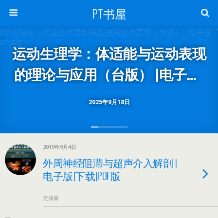
PT书屋
运动生理学：体适能与运动表现
的理论与应用（台版） |电子版|
下载|PDF版
2025年9月18日
2019年9月4日
外周神经阻滞与超声介入解剖 |
电子版|下载|PDF版
无回应