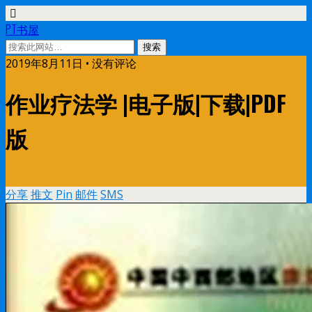
PT书屋
2019年8月11日 • 没有评论
作业疗法学 |电子版|下载|PDF
版
分享
推文
Pin
邮件
SMS