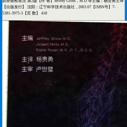
肌骨骼检查法 第2版
【作 者】Jeffrey Gross，M.D.等主编；杨贵勇主译
【出版发行】 沈阳：辽宁科学技术出版社 , 2003.07
【ISBN号】7-
5381-3975-3
【页 数】 418