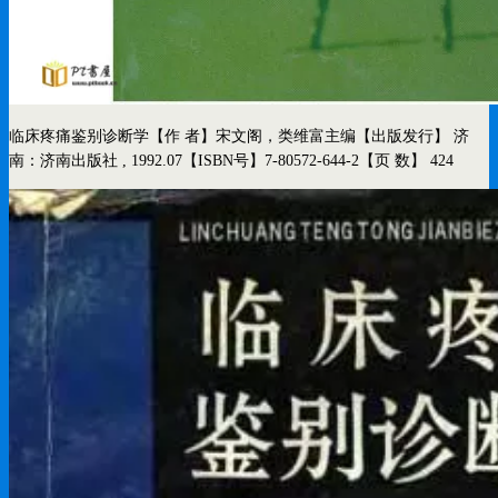
临床疼痛鉴别诊断学
【作 者】宋文阁，类维富主编
【出版发行】 济
南：济南出版社 , 1992.07
【ISBN号】7-80572-644-2
【页 数】 424