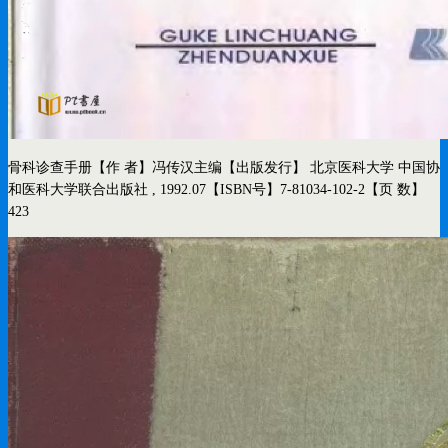
骨科诊查手册
【作 者】冯传汉主编
【出版发行】 北京医科大学 中国协
和医科大学联合出版社 , 1992.07
【ISBN号】7-81034-102-2
【页 数】
423