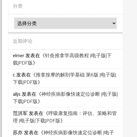
分类
分
类
近期评论
elmer
发表在《
针灸推拿学高级教程 |电子版|下
载|PDF版
》
c
发表在《
推拿按摩的解剖学基础 第6版 |电子版|
下载|PDF版
》
alljs
发表在《
神经疾病影像快速定位诊断 |电子版|
下载|PDF版
》
范洪军
发表在《
呼吸康复指南：评估、策略和管
理 |电子版|下载|PDF版
》
苏亦
发表在《
神经疾病影像快速定位诊断 |电子