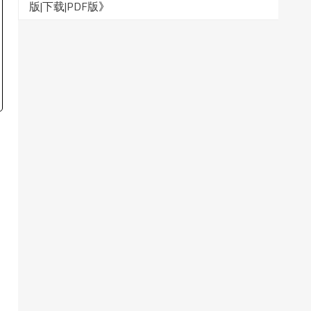
版|下载|PDF版
》