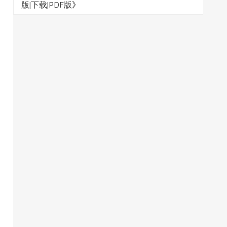
版|下载|PDF版
》