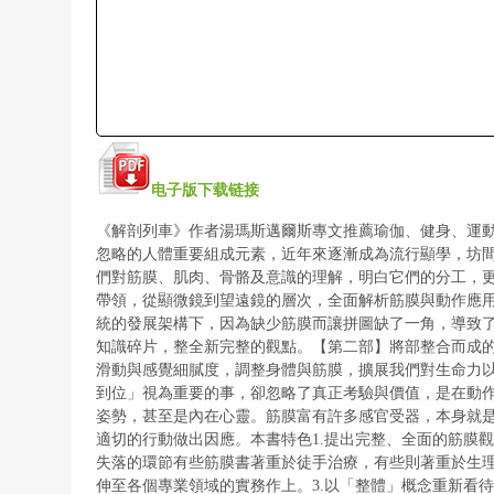
电子版下载链接
《解剖列車》作者湯瑪斯邁爾斯專文推薦
瑜伽、健身、運
忽略的人體重要組成元素，近年來逐漸成為流行顯學，
坊
們對筋膜、肌肉、骨骼及意識的理解，明白它們的分工，
帶領，從顯微鏡到望遠鏡的層次，全面解析筋膜與動作應
統的發展架構下，因為缺少筋膜而讓拼圖缺了一角，導致
知識碎片，整全新完整的觀點。
【第二部】
將部整合而成
滑動與感覺細膩度，
調整身體與筋膜，擴展我們對生命力
到位」視為重要的事，
卻忽略了真正考驗與價值，是在動
姿勢，甚至是內在心靈。
筋膜富有許多感官受器，本身就
適切的行動做出因應。
本書特色
1.提出完整、全面的筋膜
失落的環節
有些筋膜書著重於徒手治療，有些則著重於生
伸至各個專業領域的實務作上。
3.以「整體」概念重新看