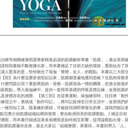
動治療等相關健康照護專家
精進必讀的筋膜解析專書
「筋膜」，過去長期
間課程與書籍不斷推陳出新，而本書補足了目前欠缺的環節，
重新結合了
更讓人驚喜的是，恰恰吻合了瑜伽「整體．全人」的觀點。
本書以三大部
用
【部】
為什麼這麼多個世紀以來，筋膜都普遍地遭到忽略？
在肌肉骨骼
了什麼問題出現？
重新將肌肉－骨骼－筋膜視為一體的團隊，
把過去散落
的新觀點，帶入瑜伽練中。
提供一套簡單基礎的呼吸及體位練，改善筋膜
以及身體存在的感覺。
【第三部】
在從事運動、瑜伽練習時，往往將「動
作練習之中，累積成「動作印記」，
將印記延伸至日常生活中，改善我們
是一種預知工具，隨著練的累積，
可敏銳預測即將發生的事，讓我們能以
觀點
完整介紹筋膜組織結構與發展，整合歐洲與美的筋膜觀點。
2.補足目前
理層面，而本書仔細述說著各個層面是如何相互影響，從理論觀點出發，
待筋膜
筋膜遍布全身，過去大多以「組織整體」來看待，本書則帶入「人」