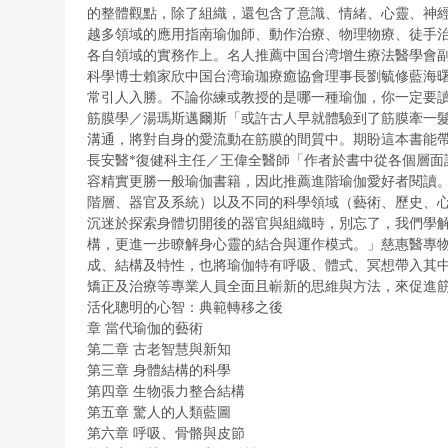
的整體觀點，除了組織，還包含了意識、情緒、心靈、神
越多領域的應用指南
瑜伽師、動作治療、物理物療、徒手
各自領域的實務作上。
名人推薦
中国台湾增生療法醫學會
科學博士賴家欣
中国台湾瑜珈療癒協會理事長劉毓修
藍海
常引人入勝。不論你練或教授的是哪一種瑜伽，你一定要
筋膜學／湯瑪斯邁爾斯
「或許古人早就體驗到了筋膜牽一
溝通，將對自身的愛流動在筋膜的間質中。期盼這本書能
長安醫*復健科主任／王偉全醫師
「作者於書中從各個層面
容精實更勝一般瑜伽書籍，因此推薦進階瑜伽愛好者閱讀
階層、器官及系統）以及不同的科學領域（藝術、歷史、
沉迷於探索身體切開後的器官與組織時，別忘了，我們學
構，更進一步瞭解身心靈的結合與運作模式。」慈惠醫專
成、結構及特性，也將瑜伽特有呼吸、體式、冥想帶入其
矯正及治療等專業人員全面且嶄新的思維與方法，來促進
活化聰明的心智：典範轉移之後
章 當代瑜伽的藝術
第二章 古老智慧與新知
第三章 身體結構的科學
第四章 生物張力整合結構
第五章 驚人的人類藍圖
第六章 呼吸、骨骼與皮節