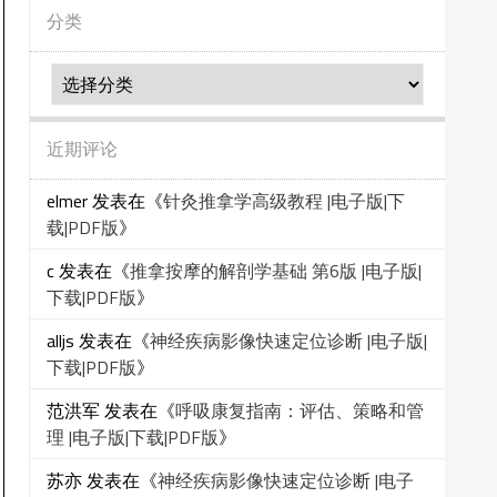
分类
分
类
近期评论
elmer
发表在《
针灸推拿学高级教程 |电子版|下
载|PDF版
》
c
发表在《
推拿按摩的解剖学基础 第6版 |电子版|
下载|PDF版
》
alljs
发表在《
神经疾病影像快速定位诊断 |电子版|
下载|PDF版
》
范洪军
发表在《
呼吸康复指南：评估、策略和管
理 |电子版|下载|PDF版
》
苏亦
发表在《
神经疾病影像快速定位诊断 |电子