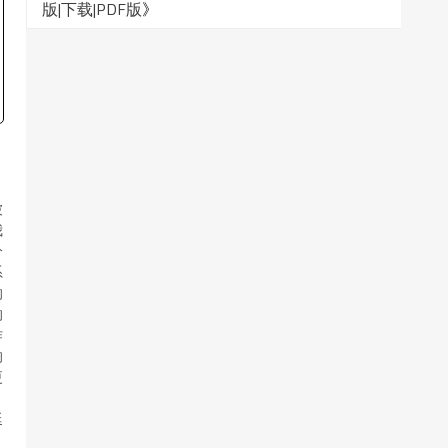
版|下载|PDF版
》
被
我
分
系
的
的
作
的
更
延