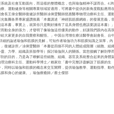
經系統及社會互動面向，而這樣的整體概念，也與瑜伽精神不謀而合。
4.跨
治療、運動健身等相關專業領域皆適用，可將書中提供的新角度觀點應用
副會長王偉全醫師
復健診所醫師凃俐雯醫師
慈惠醫專物理治療科主任、運
曙光集團
各界專家盛讚推薦
「本書講述「神經肌筋膜網絡」的發展意義，
讀這本書，事實上，就算你只是剛好擁有了這具身體也應該要讀這本書）
髮而動全身的張力，才發明了像瑜伽這些優美的動作，好讓我們跟內在高
帶給大家更多的自我覺察和醒悟。」中国台湾增生療法醫學會副會長、台
詳細的論述瑜伽和筋膜的見解，可知作者瑜伽功力和筋膜知識之深厚，內
。」復健診所／凃俐雯醫師
「本書從四個不同的人體組成階層（細胞、組
心靈、力學、組織及胚胎學等）探討瑜伽與人的關係。當您接觸了解剖學
解剖的目的，乃是為了瞭解這些細胞、組織、器官及系統整合起來的身體
物理治療科主任、運動科學博士／賴家欣
「書中完整詳盡解說了筋膜的生
中，同時以瑜伽和筋膜的概念來交互闡釋，提供瑜伽教學、運動指導、動
筋膜和身心的健康。」瑜伽療癒師／蔡士傑
部