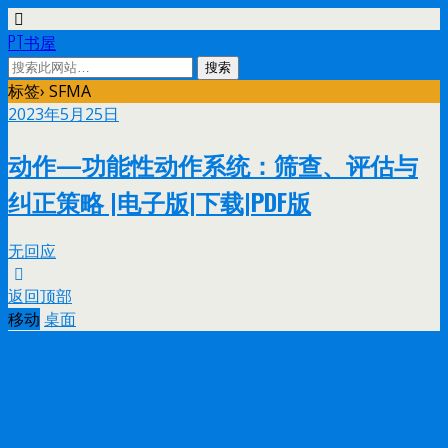
PT书屋
标签› SFMA
2023年5月25日
动作—功能性动作系统：筛查、评估与
纠正策略 |电子版|下载|PDF版
无回应
返回顶部
移动
桌面