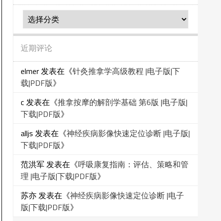
分
类
近期评论
elmer
发表在《
针灸推拿学高级教程 |电子版|下
载|PDF版
》
c
发表在《
推拿按摩的解剖学基础 第6版 |电子版|
下载|PDF版
》
alljs
发表在《
神经疾病影像快速定位诊断 |电子版|
下载|PDF版
》
范洪军
发表在《
呼吸康复指南：评估、策略和管
理 |电子版|下载|PDF版
》
苏亦
发表在《
神经疾病影像快速定位诊断 |电子
版|下载|PDF版
》