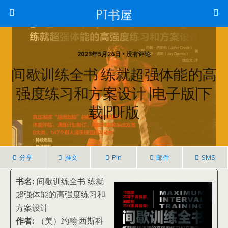
PT书屋
2023年5月26日 • 没有评论
间歇训练全书 练就超强体能的高
强度练习和方案设计 |电子版|下
载|PDF版
分享
推文
Pin
邮件
SMS
书名:
间歇训练全书 练就
超强体能的高强度练习和
方案设计
作者:
（美）约翰·西斯科